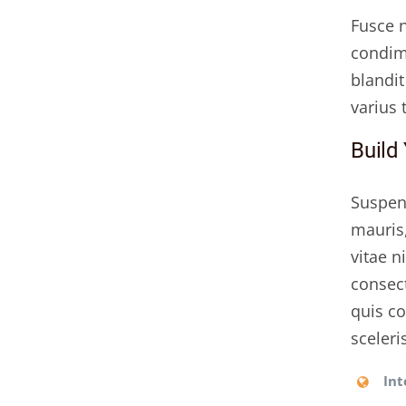
Fusce n
condime
blandit
varius 
Build
Suspend
mauris,
vitae n
consect
quis co
sceleri
Int