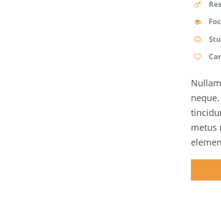
Res
Foc
St
Ca
Nullam 
neque. 
tincidu
metus 
element