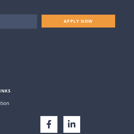
APPLY NOW
INKS
ation