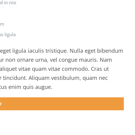
d in nisi
um
s ligula
get ligula iaculis tristique. Nulla eget bibendum
itur non ornare urna, vel congue mauris. Nam
a aliquet vitae quam vitae commodo. Cras ut
or tincidunt. Aliquam vestibulum, quam nec
ctus enim quis augue.
Y