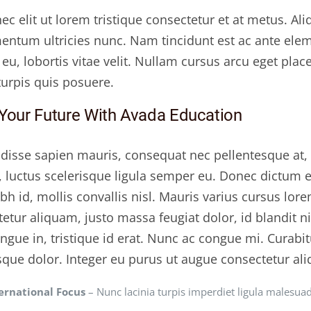
ec elit ut lorem tristique consectetur et at metus. A
ntum ultricies nunc. Nam tincidunt est ac ante eleme
 eu, lobortis vitae velit. Nullam cursus arcu eget plac
turpis quis posuere.
 Your Future With Avada Education
isse sapien mauris, consequat nec pellentesque at, p
 luctus scelerisque ligula semper eu. Donec dictum et
ibh id, mollis convallis nisl. Mauris varius cursus lore
etur aliquam, justo massa feugiat dolor, id blandit n
ngue in, tristique id erat. Nunc ac congue mi. Curabit
sque dolor. Integer eu purus ut augue consectetur al
ernational Focus
– Nunc lacinia turpis imperdiet ligula malesua