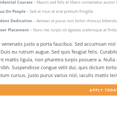
idential Courses
– Mauris sed felis et libero consectetur auctor i
us On People
– Sed at risus at erat pretium fringilla
udent Dedication
– Aenean ut purus non tortor rhoncus bibend
reer Placement
– Nunc nec turpis sit egestas scelerisque at finibu
venenatis justo a porta faucibus. Sed accumsan nisl e
Duis eu rutrum augue. Sed quis feugiat felis. Curab
nt mattis ligula, non pharetra turpis posuere a. Null
nibh. Suspendisse congue velit dui, quis dictum tort
um cursus, justo purus varius nisl, iaculis mattis le
APPLY TODA