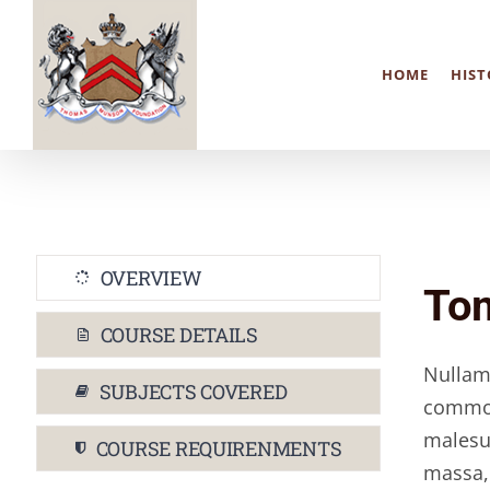
Skip
to
HOME
HIST
content
OVERVIEW
Tom
COURSE DETAILS
Nullam
SUBJECTS COVERED
commodo
malesu
COURSE REQUIRENMENTS
massa, 